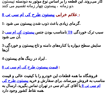
کار می‌روند. این قطعه را بر اساس نوع موتور به دودسته :
پیستون
پیستون چهار زمانه تقسیم می کنند.
دو زمانه ،
:
پیستون طرح کی ام سی تی 8
علائم خرابی
1- گرمای زیادی باعث ذوب شدن پیستون می شود.
سبب ترک خوردگی
پیستون کی ام سی T8
2-نامناسب بودن جنس
آن می شود.
سایش سطح دیواره یا کناره‌های دامنه و تاج پیستون و خوردگی
3-
آن‌ها
4-ایراد در رینگ های پیستون .
:
قیمت پیستون طرح کی ام سی تی 8
فروشگاه ما همه قطعات این خودرو را با کیفیت عالی و قیمت
مناسب به فروش میرساند. برای سفارش و خرید
پیستون طرح کی
ام سی تی 8
با آقای کی ام سی در تهران تماس بگیرید. ارسال به
همه نقاط کشور وجود دارد.