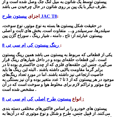
پیستون توسط یک شاتون به میل لنگ جک وصل شده است و از
طرف دیگر با یک پین بر روی شاتون در حال چرخیدن می باشد.
:
پیستون طرح JAC T8
اجزای
در حقیقت شکل پیستون ها بسته به نوع موتور، نوع سوخت،
سیلندرها، سرسیلندر و… متفاوت است. بخش های ثابت و اصلی
پیستون عبارتند از: تاج ، دامنه ، شیار رینگ ، سوراخ گژن پین.
:
رینگ پیستون کی ام سی تی 8
یکی از قطعاتی که مربوط به پیستون می باشد همین رینگ پیستون
است . این قطعات حلقه‌ای بوده و در داخل شیارهای رینگ قرار
می‌گیرد. جنس این حلقه‌های فلزی که از چدن خاکستری بوده تا در
برابر گرما مقاومت بالایی داشته باشند . البته این رینگ ها باید
خاصیت ارتجاعی نیز داشته باشند. اما در مورد تعداد رینگ‌های
موجود در هر پیستون که از 3 تا 7 عدد متغیر بوده و آن نیز بستگی به
نوع موتور و تراکم لازم برای مخلوط هوا و سوخت است که در آن
مشخص شده است .
:
انواع
پیستون طرح اصلی کی ام سی تی 8
پیستون‌ های خودرو را بر اساس فاکتورهای مختلفی دسته بندی
می‌کنند. از قبیل جنس، طرح و شکل و نوع موتوری که در آن‌ها به