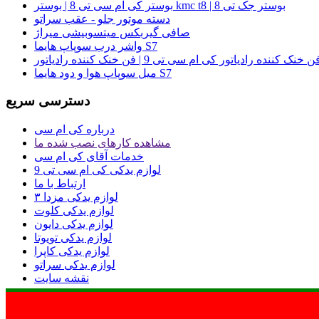
بوستر کی ام سی تی 8 | بوستر kmc t8 | بوستر جک تی 8
دسته موتور جلو - عقب سراتو
صافی گیربکس میتسوبیشی میراژ
واشر درب سوپاپ هایما S7
میل سوپاپ هوا و دود هایما S7
دسترسی سریع
درباره کی ام سی
مشاهده کارهای نصب شده ما
خدمات آقای کی ام سی
لوازم یدکی کی ام سی تی 9
ارتباط با ما
لوازم یدکی مزدا ۳
لوازم یدکی کلوت
لوازم یدکی دایون
لوازم یدکی تویوتا
لوازم یدکی کاپرا
لوازم یدکی سراتو
نقشه سایت
 مادی و معنوی وب سایت متعلق به آقای کی ام سی می باشد