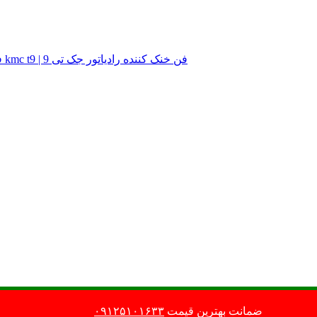
فن خنک کننده رادیاتور کی ام سی تی 9 | فن خنک کننده رادیاتور kmc t9 | فن خنک کننده رادیاتور جک تی 9
این فروشگاه نماد اعتماد دارد
تمامی حقوق
ضمانت بهترین قیمت
۰۹۱۲۵۱۰۱۶۳۳