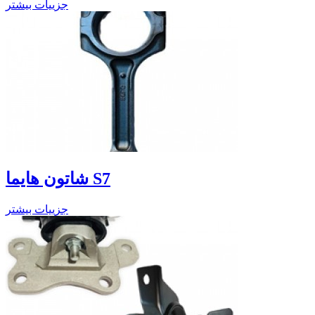
جزییات بیشتر
شاتون هایما S7
جزییات بیشتر