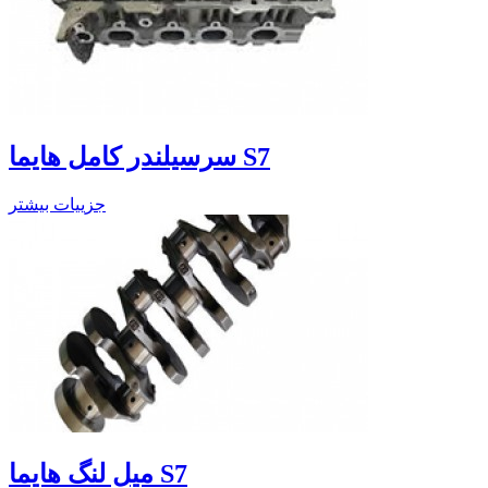
سرسیلندر کامل هایما S7
جزییات بیشتر
میل لنگ هایما S7