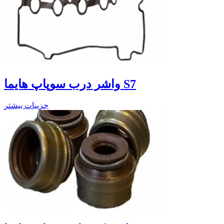
واشر درب سوپاپ هایما S7
جزییات بیشتر