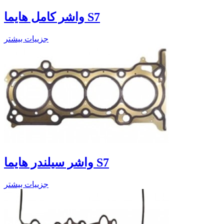
واشر کامل هایما S7
جزییات بیشتر
واشر سیلندر هایما S7
جزییات بیشتر