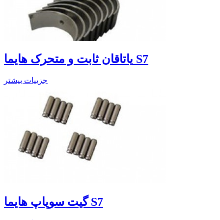
یاتاقان ثابت و متحرک هایما S7
جزییات بیشتر
گیت سوپاپ هایما S7