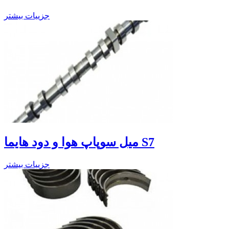
جزییات بیشتر
میل سوپاپ هوا و دود هایما S7
جزییات بیشتر