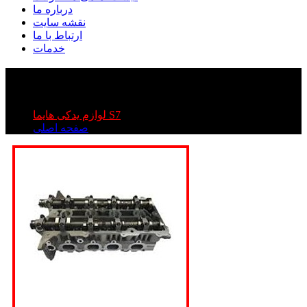
درباره ما
نقشه سایت
ارتباط با ما
خدمات
سرسیلندر کامل هایما S۷
سرسیلندر کامل هایما S۷
لوازم یدکی هایما S7
صفحه اصلی