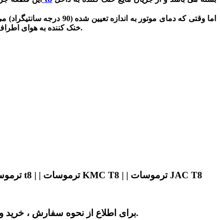
اما وقتی که دمای موتور به اندازه تعیین شده (90 درجه سانتیگراد) می‌رسد، ترموستات باز شده و به مایع خنک کننده کمک می کند تا به درون
خنک کننده به هوای اطراف منتقل شده و سپس مایع خنک شده به طرف موتور برمی گردد. این چرخش مایع خنک کننده به تنظیم دمای موتور در حین کار کمک می‌کند.
ترموسات کی ام سی تی 8 | | قیمت ترموسات کی ام سی تی 8 | | ترموسات جک کی ام سی تی 8 | | ترموسات کی ام سی t8 | | ترموسات KMC T8 | | ترموسات JAC T8
برای اطلاع از نحوه سفارش ، خرید و استعلام قیمت ترموسات کی ام سی تی 8 با کیفیت عالی و ضمانت اصلی با شماره درج شده در سایت تماس بگیرید.