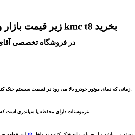
زیر قیمت بازار و شرکت ترموسات کی ام سی تی 8 | ترموسات جک تی 8 | ترموسات kmc t8 بخرید
اصلی ترین ترموسات کی ام سی تی 8 | ترموسات جک تی 8 | ترموسات kmc t8
زمانی که دمای موتور خودرو بالا می رود در قسمت سیستم خنک کننده یک قطعه وجود دارد که با عملکرد به موقع دمای موتور خودرو را پایین و به حد نصاب تعیین شده می رساند. این قطعه ترموسات نام دارد.
گرفته است.
ترموستات دارای محفظه یا سیلندری است که 
ترموسات کی ام سی t8
بسته می باشد و از جریان مایع خنک کننده به داخل
این قطعه جری