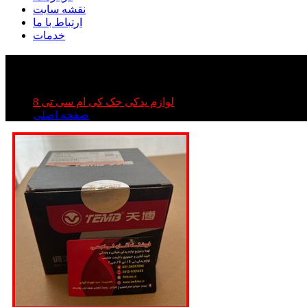
نقشه سایت
ارتباط با ما
خدمات
ک تی ۸ | ترموسات kmc t۸
لوازم یدکی جک کی ام سی تی 8
صفحه اصلی