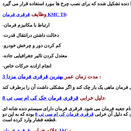
:
وظایف
قرقری فرمان KMC T8
-ارتباط با مکانیزم فرمان
-دخالت داشتن درانتقال قدرت
-کم کردن دور و چرخش خودرو
-معتدل کردن تاثیر جغرافیایی جاده
-انجام ازادنه حرکات خاص
:
مدت زمان عمر
بهترین قرقری فرمان مزدا 3
 فرمان
:
دلیل خرابی
قرقری فرمان جک کی ام سی تی 8
قری فرمان دارای سیستم دنده شانه ای Rack و پینیون می باشد ، این پینیون حرکتی به
 که دلیل آن خرابی
قرقری فرمان کی ام سی تی 8
بوده که به این دو
قطعه فشار وارد کرده است.
علائم خرابی
:
قرقری فرمان JAC