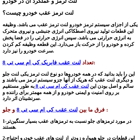
لنت ترمز و عملکرد آن در خودرو
لنت ترمز عقب خودرو چیست؟
یکی از اجزای سیستم ترمز خودرو لنت ترمز عقب می باشد. وظیفه
این قطعات تولید نیروی اصطکاکی انرژی جنبشی و نیروی متحرک
به انرژی حرارتی می باشد. سپس انرژی حرارتی را در فضا پخش
کرده و خودرو
را از حرکت باز می‌دارد. این قطعه
وظیفه کم کردن
را نیز دارد.
سرعت خودرو
:
تعداد
لنت عقب فابریک کی ام سی تی 8
این را باید بدانید که
در همه خودروها دو نوع لنت ترمز یکی لنت جلو
و دیگری لنت عقب که هریک از آنها جزو سیستم ترمز می باشند
و
سالم و اصل بودن این
لنت عقب کی ام سی تی 8
به طور مستقیم
بر روی امنیت و ایمنی خودرو و از همه مهمتر برای راننده و
سرنشینان اثر دارد.
و جلو :
فرق ما بین
لنت عقب کی ام سی تی 8
در مورد
ترمز‌های جلو نسبت به ترمز‌های عقب بسیار سنگین‌تر
1-
هستند.
2-این قطعات در جلو همواره زودتر از لنت های عقب خودرو احتیاج