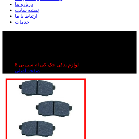
درباره ما
نقشه سایت
ارتباط با ما
خدمات
لنت عقب جک تی ۸ | لنت عقب kmc t۸| لنت عقب کی
ام سی تی ۸
لنت عقب جک تی ۸ | لنت عقب kmc t۸| لنت عقب کی ام
سی تی ۸
لوازم یدکی جک کی ام سی تی 8
صفحه اصلی