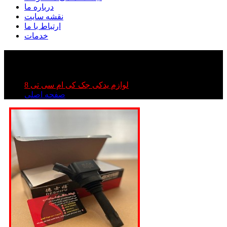
درباره ما
نقشه سایت
ارتباط با ما
خدمات
کوئل kmc t۸| کوئل جک تی ۸ | کوئل کی ام سی تی ۸
کوئل kmc t۸| کوئل جک تی ۸ | کوئل کی ام سی تی ۸
لوازم یدکی جک کی ام سی تی 8
صفحه اصلی