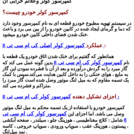
کمپرسور کولر وعلائم خرابی آن
کمپرسور کولر خودرو چیست؟
در سیستم تهویه مطبوع خودرو قطعه ای به نام کمپرسور وجود دارد
که دما و گرمای ایجاد شده در کابین خودرو را از بین می برد و باعث
خنک شدن فضای داخلی کابین خودرو میشود.
:
کمپرسور کولر اصلی کی ام سی تی 8
عملکرد
همانطور که گفتیم برای خنک شدن اتاق خودرو یک قطعه با
کمپرسور کولر کی ام سی تی 8
نام
بدین گونه عمل می کند که
گاز مبرد را به گردش درآورده و بعد از آن با فشرده نمودن این گاز
به مایع ، هوای خنکی را به داخل کابین هدایت می‌کند.سپس
با کمک
یک تسمه مقاوم که به میل لنگ موتور وصل شده است گاز مبرد را
متراکم و فشرده می کند.
کمپرسور کولر کی ام سی تی 8 :
اجزای تشکیل دهنده
کمپرسور خودرو با استفاده از یک تسمه محکم به میل لنگ موتور
کمپرسور کولر کی ام سی تی
وصل می باشد. اما اجزای این
8
شامل :
کلاچ مغناطیسی ،
هوزینگ جلو ،
سیلندر ،
صفحه آبکشی
،
پیستون ،
هوزینگ عقب ،
سوپاپ ورودی ،
سوپاپ خروجی ،
کاسه
نمد میل‌لنگ .