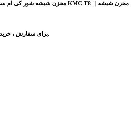
برای سفارش ، خرید مخزن شیشه شور کی ام سی تی 8 با بهترین قیمت در بازار و کیفیت عالی با آقای کی ام سی در تهران تماس بگیرید.