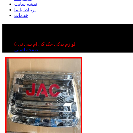
نقشه سایت
ارتباط با ما
خدمات
kmc t | جلو پنجره جک تی ۸
 سی تی ۸ | جلو پنجره kmc t۸ | جلو پنجره جک تی ۸
لوازم یدکی جک کی ام سی تی 8
صفحه اصلی