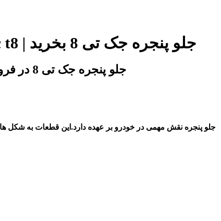
زیر قیمت بازار و شرکت جلو پنجره کی ام سی تی 8 | جلو پنجره kmc t8 | جلو پنجره جک تی 8 بخرید
اصلی ترین جلو پنجره کی ام سی تی 8 | جلو پنجره kmc t8 | جلو پنجره جک تی 8 در فروشگاه تخصصی آقای کی ام سی
جلو پنجره نقش مهمی در خودرو بر عهده دارد.این قطعات به شکل ها