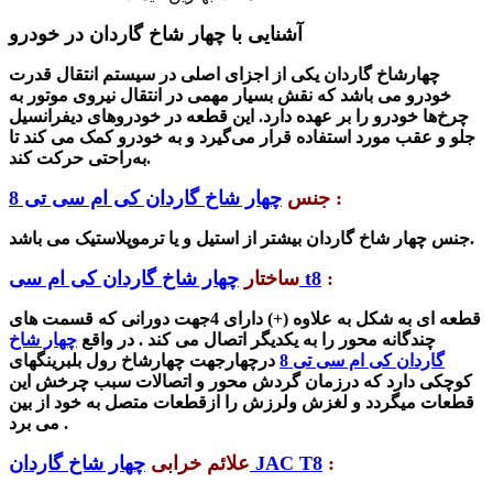
آشنایی با چهار شاخ گاردان در خودرو
چهارشاخ گاردان
یکی از اجزای اصلی در سیستم انتقال قدرت
خودرو می باشد که نقش بسیار مهمی در انتقال نیروی موتور به
چرخ‌ها خودرو را بر عهده دارد.
این قطعه در خودروهای دیفرانسیل
جلو و عقب مورد استفاده قرار می‌گیرد و به خودرو کمک می کند تا
به‌راحتی حرکت کند.
:
جنس
چهار شاخ گاردان کی ام سی تی 8
جنس چهار شاخ گاردان بیشتر از استیل و یا ترموپلاستیک می باشد.
:
چهار شاخ گاردان کی ام سی t8
ساختار
قطعه ای به شکل به علاوه (+)
دارای 4جهت دورانی که قسمت های
چندگانه محور را به یکدی
گر اتصال می کند . در واقع
چهار شاخ
گاردان کی ام سی تی 8
درچهارجهت چهارشاخ رول بلبرینگهای
کوچکی دارد که درزمان گردش محور و اتصالات سبب چرخش این
قطعات میگردد و لغزش ولرزش را ازقطعات متصل به خود از بین
می برد .
:
چهار شاخ گاردان JAC T8
علائم خرابی