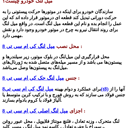
میل لنگ خودرو چیست؟
سازندگان خودرو برای اینکه در موتورها حرکت پیستونی را به
حرکت دورانی تبدیل کند قطعه ای درموتور قرار داده اند
که
این
عمل را انجام بده و نام این قطعه میل لنگ است. در واقع میل لنگ
برای روند انتقال نیرو به چرخ در موتور خودرو وجود دارد و نقش
مهمی دارد.
:
محل نصب
میل لنگ کی ام سی تی 8
محل قرارگیری این میل‌لنگ در بلوک موتور، زیر سیلندرها و
پیستون‌ها می باشد و از مسیر میله‌های متصل شده به ژورنال‌های
میل‌لنگ به پیستون‌ها وصل می‌باشد.
:
جنس
میل لنگ جک کی ام سی تی 8
میل لنگ کی ام سی تی8(t8)
آنها را از
برای
عملکرد و دوام بهینه
جنس فولاد می سازند که به روش فورج و با ترکیب کربن متوسط یا
آلیاژ فولاد با کروم بادوام بسازند.
:
اجزای
میل لنگ اصلی کی ام سی تی 8
لنگ متحرک ،
وزنه تعادل ،
فلنچ مونتاژ فلایویل ،
محل عبور روغن
مسیر کلید.
،
سوراخ یا حفره تعادل ،
کاسه نمد میل لنگ ،