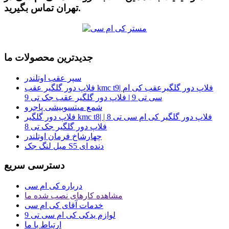
تهران تماس بگیرید.
جدیدترین محصولات ما
سپر عقب اوتلندر
فلاپ دور گلگیر عقب kmc t9| فلاپ دور گلگیرعقب کی ام
سی تی 9 | فلاپ دور گلگیر عقب جک تی 9
شمع میتسوبیشی پاجرو
فلاپ دور گلگیر kmc t8| فلاپ دور گلگیر کی ام سی تی 8 |
فلاپ دور گلگیر جک تی 8
چهارشاخ فرمان اوتلندر
میل لنگ جک S5 دنده ای
دسترسی سریع
درباره کی ام سی
مشاهده کارهای نصب شده ما
خدمات آقای کی ام سی
لوازم یدکی کی ام سی تی 9
ارتباط با ما