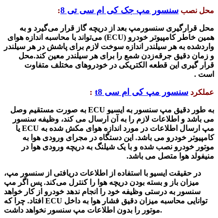
سنسور مپ جک کی ام سی تی 8
:
محل نصب
محل قرار‌گیری
سنسورمپ
بعد از دریچه گاز قرار می‌گیرد و به
همین خاطر کامپیوتر خودرو
(ECU)
می‌تواند با محاسبه اندازه هوای
واردشده به هر سیلندر اندازه سوخت لازم برای پاشش در هر سیلندر
و زمان دقیق جرقه‌زدن شمع را برای هر سیلندر معین کند.محل
قرار گیری این قطعه الکتریکی در خودرو‌های مختلف متفاوت
است
.
سنسور مپ کی ام سی t8
:
عملکرد
به طور دقیق مپ سنسور به ایسیو
ECU به صورت مستقیم
وصل
می باشد و اطلاعات لازم را به آن ارسال می کند،
وظیفه
سنسور
مپ
ارسال اطلاعات در مورد اندازه هوای مکش شده به
ECU
یا
کامپیوتر خودرو می باشد. این دستگاه در مجرای ورودی هوا به
موتور خودرو نصب شده و با یک شیلنگ به دریچه ورودی هوا در
منیفولد هوا متصل می باشد
.
در حقیقت
ایسیو با استفاده از اطلاعات دریافتی از سنسور مپ،
میزان باز و بسته بودن دریچه هوا را کنترل می‌کند. پس اگر مپ
سنسور به درستی وظیفه خود را انجام ندهد خودرو از کار خواهد
توانایی محاسبه میزان دقیق فشار هوا به داخل
ECU
افتاد. چرا که
.
موتور را بدون اطلاعات مپ سنسور نخواهد داشت