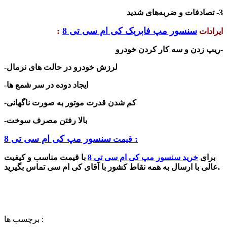
3- تصادفات و ضربه‌های شدید
سنسور مپ فابریک کی ام سی تی 8
:
ایرادات
-ریپ زدن و سه کار کردن خودرو
-لرزش خودرو در حالت های نرمال
-ایجاد دوده در سر شمع ها
-کم شدن قدرت موتور به صورت ناگهانی
-بالا رفتن مصرف سوخت
سنسور مپ کی ام سی تی 8 :
قیمت
برای
خرید سنسور مپ کی ام سی تی 8
با قیمت مناسب و کیفیت
عالی با ارسال به همه نقاط کشور با آقای کی ام سی تماس بگیرید.
برچسب ها :