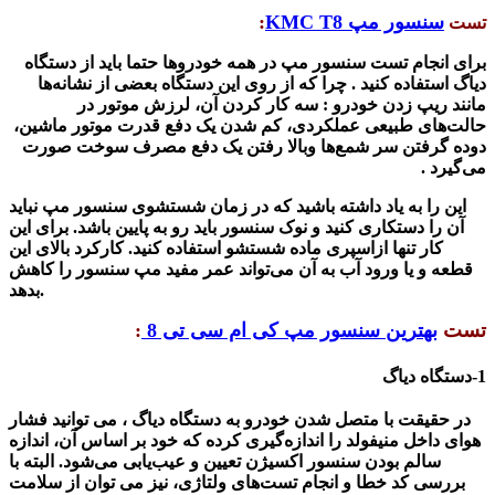
سنسور مپ KMC T8
:
تست
برای انجام تست
سنسور مپ
در همه خودروها حتما باید از دستگاه
دیاگ استفاده کنید . چرا که از روی این دستگاه بعضی از نشانه‌ها
مانند ریپ زدن خودرو : سه کار کردن آن، لرزش موتور در
حالت‌های طبیعی عملکردی، کم شدن یک دفع قدرت موتور ماشین،
دوده گرفتن سر شمع‌ها وبالا رفتن یک دفع مصرف سوخت صورت
می‌گیرد
.
این را به یاد داشته باشید که در زمان شستشوی سنسور مپ نباید
آن را دستکاری کنید و نوک سنسور باید رو به پایین باشد. برای این
کار تنها ازاسپری ماده شستشو استفاده کنید. کارکرد بالای این
قطعه و یا ورود آب به آن می‌تواند عمر مفید مپ سنسور را کاهش
.
بدهد
تست
بهترین
سنسور مپ کی ام سی تی 8
:
1-دستگاه دیاگ
در حقیقت با متصل شدن خودرو به دستگاه دیاگ ، می توانید فشار
هوای داخل منیفولد را اندازه‌گیری کرده که خود بر اساس آن، اندازه
سالم بودن سنسور اکسیژن تعیین و عیب‌یابی می‌شود. البته با
بررسی کد خطا و انجام تست‌های ولتاژی، نیز می توان از سلامت