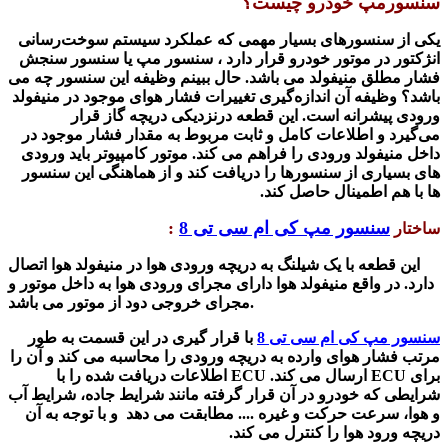
سنسورمپ خودرو چیست؟
یکی از سنسورهای بسیار مهمی که عملکرد سیستم سوخت‌رسانی
انژکتور در موتور خودرو قرار دارد ، سنسور مپ یا سنسور سنجش
فشار مطلق منیفولد می باشد. حال ببینم وظیفه این سنسور چه می
باشد؟ وظیفه آن اندازه‌گیری تغییرات فشار هوای موجود در منیفولد
ورودی پیشرانه است.
این قطعه درنزدیکی
دریچه گاز قرار
می‌گیرد
و اطلاعات کامل و ثابت مربوط به مقدار فشار موجود در
داخل منیفولد ورودی را فراهم می کند. موتور کامپیوتر باید ورودی
های بسیاری از سنسورها را دریافت کند و از هماهنگی این سنسور
ها با هم اطمینال حاصل کند
.
سنسور مپ کی ام سی تی 8
:
ساختار
این قطعه با یک شیلنگ به دریچه ورودی هوا در منیفولد هوا اتصال
دارد. در واقع منیفولد هوا دارای مجرای ورودی هوا به داخل موتور و
.
مجرای خروجی دود از موتور می باشد
سنسور مپ کی ام سی تی 8
با قرار گیری در این قسمت به طور
مرتب فشار هوای وارده به دریچه ورودی را محاسبه می کند و آن را
برای
ECU
ارسال می کند
. ECU
اطلاعات دریافت شده را با
شرایطی که خودرو در آن قرار گرفته مانند شرایط جاده، شرایط آب
و هوا، سرعت حرکت و غیره .... مطابقت می دهد و با توجه به آن
دریچه ورود هوا را کنترل می کند
.