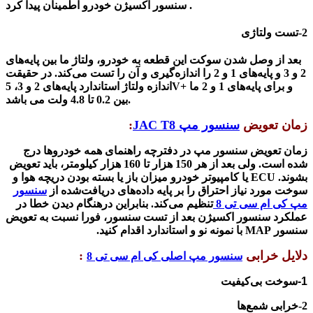
سنسور اکسیژن خودرو اطمینان پیدا کرد .
2-تست ولتاژی
بعد از وصل
ش
دن سوکت
این قطعه
به خودرو، ولتاژ ما بین پایه‌های
2 و 3 و پایه‌های 1 و 2 را اندازه‌گیری و آن را تست می‌کند. در حقیقت
اندازه ولتاژ استاندارد پایه‌های 2 و 3، 5V+ و برای پایه‌های 1 و 2 ما
.
بین 0.2 تا 4.8 ولت می با
شد
زمان تعویض
سنسور مپ JAC T8
:
زمان تعویض سنسور مپ در دفترچه راهنمای همه خودروها درج
شده است. ولی بعد از هر 150 هزار تا 160 هزار کیلومتر، باید تعویض
بشوند
. ECU
یا کامپیوتر خودرو میزان باز یا بسته ‌بودن دریچه هوا و
سوخت مورد نیاز احتراق را بر پایه داده‌های دریافت‌شده از
سنسور
مپ کی ام سی تی 8
تنظیم می‌کند. بنابراین درهنگام دیدن خطا در
عملکرد سنسور اکسیژن بعد
از تست سنسور، فورا نسبت به تعویض
سنسور
MAP
با نمونه نو و استاندارد اقدام کنید
.
دلایل خرابی
:
سنسور مپ اصلی کی ام سی تی 8
1-سوخت بی‌کیفیت
2-خرابی شمع‌ها