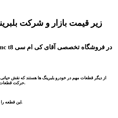
اصلی ترین بلبرینگ تسمه تایم کی ام سی تی 8 | بلبرینگ تایم جک تی 8 | بلبرینگ تسمه تایم kmc t8 در فروشگاه تخصصی آقای کی ام سی
از دیگر قطعات مهم در خودرو بلبرینگ ها هستند که نقش حیاتی 
مه تایم بتواند با دقت و به موقع اجزای موتور مانند میل‌لنگ و میل‌سوپاپ را به حرکت درآورد.
حرکت قطعات
این قطعه را از فولاد با کیفیت بالا می سازند. این قطعه دارای ساچمه‌ها یا غلتک‌هایی است که درون یک محفظه قرار گرفته‌اند و روی یک محور می‌چرخند.