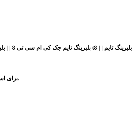
برای استعلام قیمت بلبرینگ تایم کی ام سی تی 8 با کیفیت عالی و با ضمانت اصلی با آقای کی ام سی در تهران تماس بگیرید.