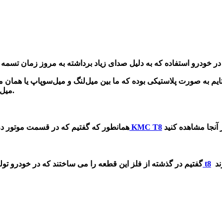
ایم به صورت پلاستیکی بوده که ما بین میل‌لنگ و میل‌سوپاپ یا همان 
میل‌سوپاپ را هم به گردش در می آورد و باعث حرکت سوپاپ‌ها می‌شود.
تسمه تایم اصلی KMC T8
همانطور که گفتیم که در قسمت موتور در ن
تسمه تایم اصلی کی ام سی t8
گفتیم در گذشته از فلز این قطعه را می ساختند که در خودرو تو