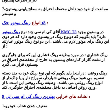
گاز از اطراف پیستون
ممانعت از نفوذ دود داخل محفظه احتراق به سطح پایینی پیستون
7-
و سیلندر
:
رینگ موتور جک t8
انواع
در پیستون وجود
رینگ موتور KMC T8
آقای کی ام سی چند نوع
دارد؟ باید بگوییم که دونوع رینگ در پیستون وجود دارد که هر دوی
این رینگ برای موتور لازم می باشند . این دو نوع رینگ موتور عبارتند
:
از
رینگ فشاری : در مورد
وظیفه رینگ فشاری این که برای جلوگیری
از نشت گاز از کناره‌های پیستون به خارج از محفظه‌ی احتراق در
پیستون قرار می گیرد.
رینگ روغنی : در اینجا باید بگویم که این نوع رینگ خود به چند دسته
تقسیم می شود ،
رینگ روغنی شیاردار، سوراخ‌ دار و یا چاک‌دار از
انواع رینگ روغنی می باشند. وظیفه رینگ روفنی این است تا از
ورود روغن اضافی به داخل محفظه‌ی احتراق جلوگیری کند.
:
نشانه های خرابی
بهترین رینگ کی ام سی تی 8
1-ضعیف شدن شتاب خودرو