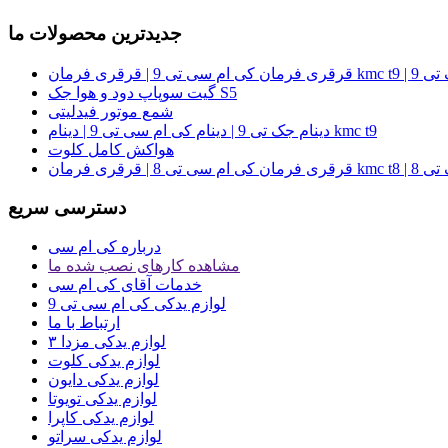
جدیدترین محصولات ما
فرمان جک تی 9
گیت سوپاپ دود و هوا جک S5
شمع موتور فیدلیتی
دینام جک تی 9 | دینام کی ام سی تی 9 | دینام kmc t9
هواکش کامل کلوت
فرمان جک تی 8
دسترسی سریع
درباره کی ام سی
مشاهده کارهای نصب شده ما
خدمات آقای کی ام سی
لوازم یدکی کی ام سی تی 9
ارتباط با ما
لوازم یدکی مزدا ۳
لوازم یدکی کلوت
لوازم یدکی دایون
لوازم یدکی تویوتا
لوازم یدکی کاپرا
لوازم یدکی سراتو