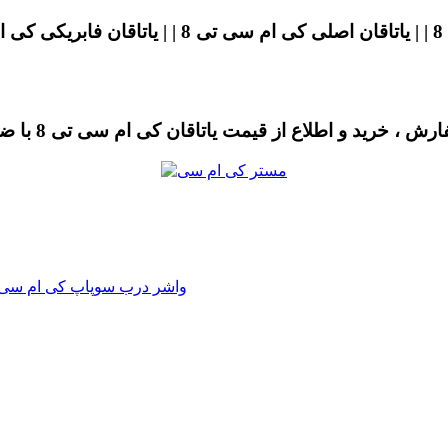
واشر درب سوپاپ جک تی 8 | واشر درب سوپاپ kmc t8 | واشر درب سوپاپ کی 