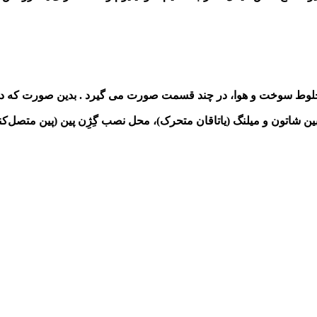
 مخلوط سوخت و هوا، در چند قسمت صورت می گیرد . بدین صورت که
ان ثابت)، بین شاتون و میلنگ (یاتاقان متحرک)، محل نصب گِژِن پین (پین م