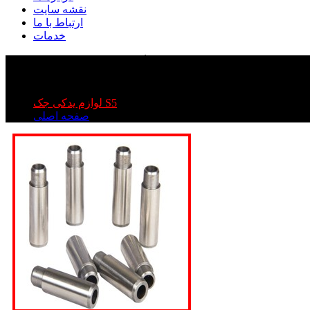
نقشه سایت
ارتباط با ما
خدمات
گیت سوپاپ دود و هوا جک S۵
گیت سوپاپ دود و هوا جک S۵
لوازم یدکی جک S5
صفحه اصلی