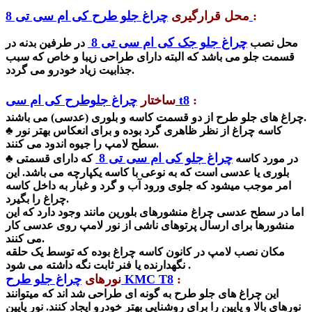
:
چراغ جلو طرح کی ام سی تی 8
محل قرارگیری
چراغ جلو جک کی ام سی تی 8
محل نصب
در طرفین بدنه در
قسمت جلو می باشد که البته دارای طراحی زیبا و خاص که سبب
جذابیت زیاد خودرو می گردد.
:
چراغ جلوطرح کی ام سی t8
ساختار
چراغ های جلو طرح از دو قسمت کاسه و بلوری (عدسی) می باشند.
♣ کاسه چراغ از نظر ظاهری گرد بوده و برای انعکاس بهتر نور
سطح لامپ را جیوه اندود می کنند.
چراغ جلو کی ام سی تی 8
♣ در مورد کاسه
که دارای قسمتی
بلوری یا عدسی است که به نوعی با کاسه یکپارچه می باشد. این
امر موجب میشود که جلوی ورود آب و گرد و غبار به داخل کاسه
چراغ را بگیرد.
اما در سطح عدسی چراغ منشورهای بلورین مانند وجود دارد که این
منشورها برای ارسال پرتوهای ناشی از نور لامپ روی عدسی کار
می کنند.
مکان نصب لامپ در کانون کاسه چراغ بوده که توسط یک حلقه
نگهدارنده یا فنر ثابت نگه داشته می شود .
:
چراغ جلو طرح KMC T8
نورهای
این چراغ های جلو طرح به گونه ای طراحی شد اند که میتوانند
نورهای بالا و پایین را برای روشنایی بهتر خودرو ایجاد کنند. نور پایین