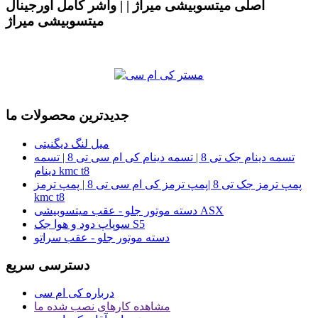
اصلی میتسوبیشی میراژ | | واشر کامل اورجینال
میتسوبیشی میراژ
جدیدترین محصولات ما
میل لنگ دیگنیتی
تسمه دینام جک تی 8 | تسمه دینام کی ام سی تی 8 | تسمه
دینام kmc t8
پمپ ترمز جک تی 8 |پمپ ترمز کی ام سی تی 8 | پمپ ترمز
kmc t8
دسته موتور جلو - عقب میتسوبیشی ASX
سوپاپ دود و هوا جک S5
دسته موتور جلو - عقب سراتو
دسترسی سریع
درباره کی ام سی
مشاهده کارهای نصب شده ما