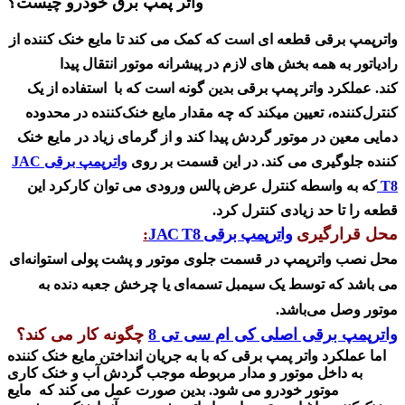
واتر پمپ برق خودرو چیست؟
واترپمپ برقی
قطعه ای است که کمک می کند تا مایع خنک کننده از
رادیاتور به همه بخش های لازم در پیشرانه موتور انتقال پیدا
کند
.
عملکرد واتر پمپ برقی بدین گونه است که با استفاده از یک
کنترل‌کننده، تعیین میکند که چه مقدار مایع خنک‌کننده در محدوده
دمایی معین در موتور گردش پیدا کند و از گرمای زیاد در مایع خنک
کننده جلوگیری می کند. در این قسمت بر روی
واترپمپ برقی JAC
T8
که به واسطه کنترل عرض پالس ورودی می توان کارکرد این
قطعه را تا حد زیادی کنترل کرد
.
محل قرارگیری
واترپمپ برقی JAC T8
:
محل نصب واترپمپ در قسمت جلوی موتور و پشت پولی استوانه‌ای
می باشد که توسط یک سیمبل تسمه‌ای یا چرخش جعبه دنده به
موتور وصل می‌باشد.
واترپمپ برقی اصلی کی ام سی تی 8
چگونه کار می کند؟
اما عملکرد واتر پمپ برقی که
با به جریان انداختن مایع خنک کننده
به داخل موتور و مدار مربوطه موجب گردش آب و خنک کاری
موتور خودرو می شود. بدین صورت عمل می کند که مایع