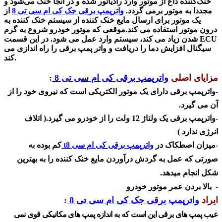
خنک‌کننده داغ از موتور وارد رادیاتور شده و در آنجا خنک می‌شود و
مجددا به موتور برمی گردد.
واترپمپ برقی جک کی ام سی تی 8
از
یک موتور برای ارسال مایع خنک کننده از سیستم خنک کننده به
درون موتور استفاده می کند.
موقعی که موتور خودرو شروع به گرم
شدن زیاد می کند، سیستم وارد عمل می شود.
در این قسمت ECU
سیگنال افزایش دما را دریافت و واتر پمپ برقی را راه اندازی می
کند.
مزایای اصلی
واترپمپ برقی کی ام سی تی 8
:
-
واترپمپ برقی دارای یک موتور الکتریکی است که نیروی خود را از
آن می گیرد.
-
واترپمپ برقی یک ولتاژ 12 ولت را از خودرو می گیرد.( اتلاف
انرژی ندارد )
-میزان اصطکاک در
واترپمپ برقی کی ام سی t8
کم بوده به
صورتی که عمل به گردش درآوردن مایع خنک کننده را به بهترین
شکل انجام میدهد.
- بالا بردن عمر موتور خودرو
ایراد
واترپمپ برقی جک کی ام سی تی 8
:
عیب پمپ های برقی این است که به اندازه پمپ های مکانیکی قوی نمی