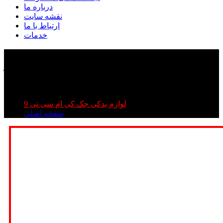
درباره ما
نقشه سایت
ارتباط با ما
خدمات
پوسته سپر کی ام سی تی ۹ | پوسته سپر جک تی ۹ |
پوسته سپر kmc t۹
پوسته سپر کی ام سی تی ۹ | پوسته سپر جک تی ۹ | پوسته
سپر kmc t۹
لوازم یدکی جک کی ام سی تی 9
صفحه اصلی