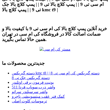
ام سی تی 9 | | پمپ کلاچ بالا تی 9 | | پمپ کلاچ بالا جک
تی 9 | | پمپ کلاچ بالا kmc t9 |
خرید آنلاین پمپ کلاچ بالا کی ام سی تی 9 با کیفیت بالا و
ضمانت اصالت کالا در فروشگاه کی ام سی در تهران
همین حالا تماس بگیرید.
جدیدترین محصولات ما
دسته گیربکس kmc t8 | دسته گیربکس کی ام سی تی 8 |
دسته گیربکس جک تی 8
یونیت فرمون برقی اوتلندر
واشر درب سوپاپ فردا 511
واشر سرسیلندر سراتو
کمک فنر عقب میتسوبیشی پاجرو
ترموسات کلوت اصلی