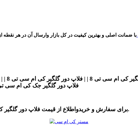
اصلی کی ام سی تی 8 | | فلاپ دور گلگیر KMC T8 | | فلاپ دور گلگیر جک کی ام سی 
برای سفارش و خریدواطلاع از قیمت فلاپ دور گلگیر کی ام سی تی 8 می توانید با آقای کی ام سی تماس بگیرید.