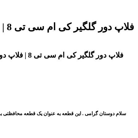
اصلی ترین فلاپ دور گلگیر kmc t8| فلاپ دور گلگیر کی ام سی تی 8 | فلاپ دور گلگیر جک تی 8 در فروشگاه تخصصی آقای کی ام سی
سلام دوستان گرامی . این قطعه به عنوان یک قطعه محافظتی برای