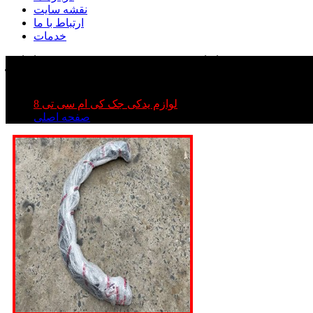
نقشه سایت
ارتباط با ما
خدمات
لگیر جک تی ۸
| فلاپ دور گلگیر جک تی ۸
لوازم یدکی جک کی ام سی تی 8
صفحه اصلی