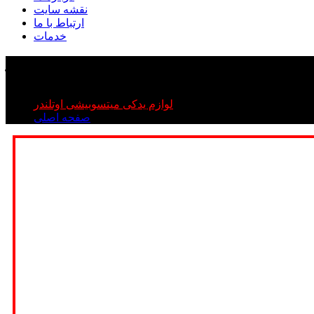
نقشه سایت
ارتباط با ما
خدمات
چراغشور اوتلندر
چراغشور اوتلندر
لوازم یدکی میتسوبیشی اوتلندر
صفحه اصلی