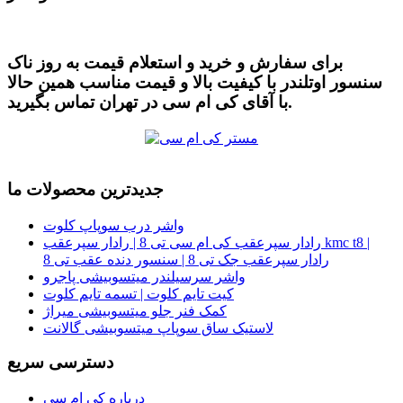
برای سفارش و خرید و استعلام قیمت به روز ناک
سنسور اوتلندر با کیفیت بالا و قیمت مناسب همین حالا
با آقای کی ام سی در تهران تماس بگیرید.
جدیدترین محصولات ما
واشر درب سوپاپ کلوت
رادار سپرعقب کی ام سی تی 8 | رادار سپرعقب kmc t8 |
رادار سپرعقب جک تی 8 | سنسور دنده عقب تی 8
واشر سرسیلندر میتسوبیشی پاجرو
کیت تایم کلوت | تسمه تایم کلوت
کمک فنر جلو میتسوبیشی میراژ
لاستیک ساق سوپاپ میتسوبیشی گالانت
دسترسی سریع
درباره کی ام سی