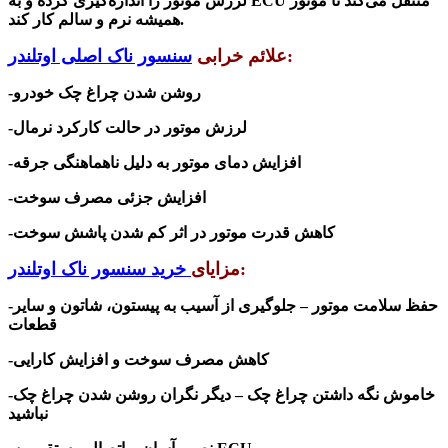
لرزش موتور را اندازه‌گیری کرده و به ECU منتقل می‌کند تا موتور
همیشه نرم و سالم کار کند.
:
علائم خرابی
سنسور ناک اصلی اوتلندر
روشن شدن چراغ چک خودرو
-
-لرزش موتور در حالت کارکرد نرمال
-افزایش دمای موتور به دلیل ناهماهنگی جرقه
-افزایش جزئی مصرف سوخت
-کاهش قدرت موتور در اثر کم شدن پاشش سوخت
:
مزایای
خرید سنسور ناک اوتلندر
-حفظ سلامت موتور – جلوگیری از آسیب به پیستون، شاتون و سایر
قطعات
-کاهش مصرف سوخت و افزایش کارایی
-خاموش نگه داشتن چراغ چک – دیگر نگران روشن شدن چراغ چک
نباشید