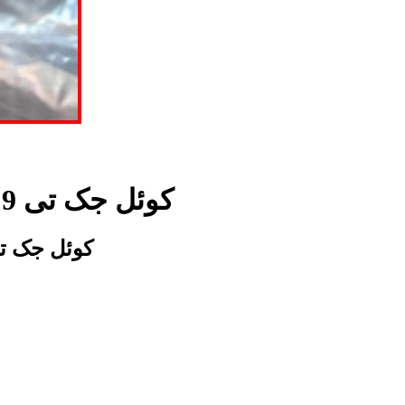
زیر قیمت بازار و شرکت کوئل kmc t9| کوئل جک تی 9 | کوئل کی ام سی تی 9 بخرید
اصلی ترین کوئل kmc t9| کوئل جک تی 9 | کوئل کی ام سی تی 9 در فروشگاه تخ