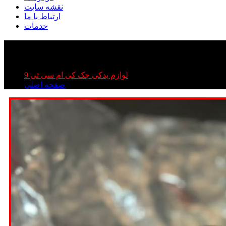
نقشه سایت
ارتباط با ما
خدمات
کوئل kmc t۹| کوئل جک تی ۹ | کوئل کی ام سی تی ۹
کوئل kmc t۹| کوئل جک تی ۹ | کوئل کی ام سی تی ۹
لوازم یدکی جک کی ام سی تی 9
صفحه اصلی