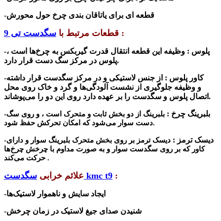
-قطعه ای برای یاتاقان بندی چرخ حول محورش
:
قطعات مرتبط با
سگدست تی 9
-پلوس :
وظیفه‌ این قطعه انتقال قدرت گیربکس به چرخ‌ها است ،
پلوس در مرکز سگ دست قرار دارد.
-کاور پلوس : از جنس لاستیکی و در مرکز سگدست قرار داشته
و
وظیفه‌ جلوگیری از نشست آلودگی‌ها و گرد و خاک روی محل
اتصال پلوس و سگدست را بر عهده دارد روی این دو را می‌پوشاند.
-بلبرینگ چرخ :
بلبرینگ از دو بخش ثابت و متحرک است ، و روی سگ
دست سوار می‌شود که امکان تحرکش حفظ شود.
-دیسک ترمز :
دیسک ترمز بر روی بخش متحرک بلبرینگ سوار و دارای
کاور که بر روی سگدست سوار و به صورت مداوم با چرخش چرخ‌ها
حرکت می‌کند .
:
سگدست kmc t9
علائم خرابی
-ایجاد سایش و ناهموار لاستیک‌ها
-شنیدن صدای جیغ لاستیک در زمان چرخش