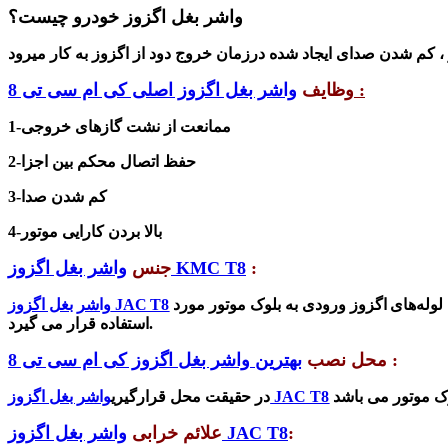
واشر بغل اگزوز خودرو چیست؟
:
وظایف
واشر بغل اگزوز اصلی کی ام سی تی 8
1-ممانعت از نشت گازهای خروجی
2-حفظ اتصال محکم بین اجزا
3-کم شدن صدا
4-بالا بردن کارایی موتور
:
واشر بغل اگزوز KMC T8
جنس
را از جنس فلزی ساخته که شامل 3 تیکه و با قطر و ضخامت مشخص است که برای جلوگیری از نشت گازهای خروجی از دور سوراخ‌های لوله‌های اگزوز ورودی به بلوک موتور مورد
واشر بغل اگزوز JAC T8
استفاده قرار می گیرد.
:
محل نصب
بهترین واشر بغل اگزوز کی ام سی تی 8
واشر بغل اگزوز JAC T8
در حقیقت محل قرارگیری
:
واشر بغل اگزوز JAC T8
علائم خرابی