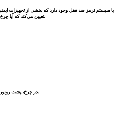
سرعت هر چهار چرخ را به ECM گزارش می‌دهند که بر اساس آن ECM تعیین می‌کند که آیا چرخ‌ها قفل بشوند یا نه.
سنسور سرعت چرخ ABS در چرخ، پشت روتور ترمز قرار دارد.