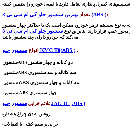
-
:
بهترین سنسور جلو کی ام سی تی 8 (ABS )
تعداد
حور عقب قرار دارند. بنابراین نوع
می‌کند که خودرو دارای چند سنسور باشد.
:
سنسور جلو KMC T8(ABS )
انواع
ABS دو کاناله و چهار سنسور
-سنسور
ABS سه کاناله و سه سنسوری
-سنسور
-سنسور ABS سه کاناله و چهار سنسوری
ABS چهار سنسوری
-سنسور
سنسور جلوJAC T8 (ABS )
:
علائم خرابی
-زوشن شدن چراغ هشدار
سیم کشی یا اتصالات
-خرابی در