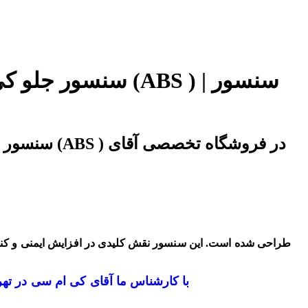
به طور کلی سنسور ABS چرخ جلو برای تشخیص سرعت چرخ جلو چپ و راست KMC T8 طراحی شده است.
این سنسور نقش کلیدی در افزایش ایمنی و کن
سنسور جلو کی ام سی تی 8 (ABS ) با کارشناس ما آقای کی ام 