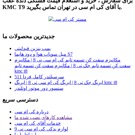
برای سفارش ، خرید و استعلام قیمت فشنگی دنده عقب
KMC T9 با آقای کی ام سی در تهران تماس بگیرید.
جدیدترین محصولات ما
پمپ بنزین فیدلیتی
میل سوپاپ هوا و دود هایما S7
مکانیزم سفت کن تسمه تایم کی ام سی تی 8 | مکانیزم
سفت کن تسمه تایم جک تی 8 | مکانیزم سفت کن تسمه تایم
kmc t8
سرسیلندر کامل فردا 511
ایربگ جک تی 8 | ایربگ کی ام سی تی 8 | ایربگ kmc t8
سنسور دور موتور اوتلندر
دسترسی سریع
درباره کی ام سی
مشاهده کارهای نصب شده ما
خدمات آقای کی ام سی
لوازم یدکی کی ام سی تی 9
ارتباط با ما