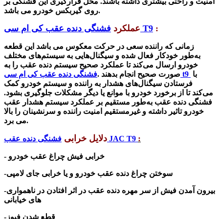
امنیت و راحتی بیشتری داشته باشند. محل قرارگیری این فشنگی بر
روی گیربکس خودرو می باشد.
:
فشنگی دنده عقب کی ام سی T9
عملکرد
زمانی که راننده سعی در حرکت معکوس می باشد این قطعه
به‌طور خودکار فعال شده و سیگنال‌هایی به سیستم‌های مختلف
خودرو ارسال می‌کند تا عملکرد صحیح سیستم دنده عقب را به
با
فشنگی دنده عقب کی ام سی t9
صورت صحیح انجام بدهند .
فرستادن سیگنال‌های هشدار به راننده و سیستم خودرو کمک
می‌کند تا از برخورد خودرو با موانع یا دیگر مشکلات جلوگیری بشود.
فشنگی دنده عقب به‌طور مستقیم بر عملکرد سیستم هشدار عقب
خودرو تاثیر داشته و غیرمستقیم امنیت راننده و سرنشینان را بالا
می برد.
:
دلایل خرابی
فشنگی دنده عقب JAC T9
- خرابی فیش چراغ عقب خودرو
-سوختن چراغ دنده عقب خودرو و یا خرابی جای لامپی
-بیرون آمدن فیش از سر مهره دنده عقب در اثر افتادن در ناهمواری
های خیابانی
-قطع شدن فیوز