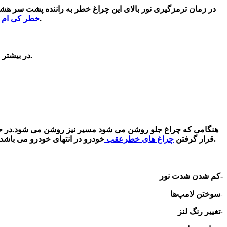
در زمان ترمزگیری نور بالای این چراغ خطر به راننده پشت سر هشد
در مواقع اضطراری مانند پنچری، تصادف یا توقف در کنار جاده، به دیگر رانندگان هشدار می‌دهند تا از بروز تصادفات جلوگیری کنند.
خطر کی ام 
در بیشتر خودروها چراغ خطر در قسمت میانی قرار دارد. البته در بعضی از خودروها در قسمت پشت یا بالای صندوق عقب این چراغ را نصب می کنند.
هنگامی که چراغ جلو روشن می شود مسیر نیز روشن می شود.در ح
خودرو در انتهای خودرو می باشد. البته در بعضی از چراغ های عقب مواد بازتاب کننده وجود دارد که در داخل خودرو می باشند. این چراغ ها به تقویت نور کمک زیادی می کنند.
قرار گرفتن
چراغ های خطرعقب
-
کم شدن شدت نور
سوختن لامپ‌ها
-
تغییر رنگ لنز
-