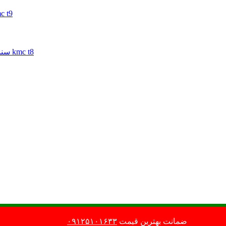
ترموسات کی ام سی تی 9 | ترموسا
سنسور مپ کی ام سی تی 8 | سنسور مپ جک تی 8 | سنسور مپ kmc t8
این فروشگاه نماد اعتماد دارد
تمامی حقوق
ضمانت بهترین قیمت
۰۹۱۲۵۱۰۱۶۳۳