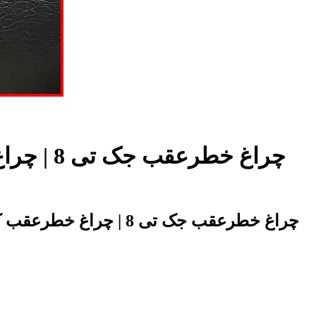
اصلی ترین چراغ خطرعقب kmc t8 | چراغ خطرعقب جک تی 8 | چراغ خطرعقب کی ام سی تی 8 در فروشگاه تخصصی آقای کی ام سی