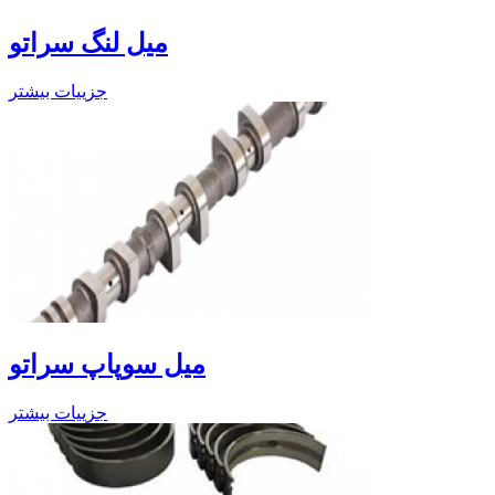
میل لنگ سراتو
جزییات بیشتر
میل سوپاپ سراتو
جزییات بیشتر