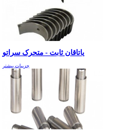
یاتاقان ثابت - متحرک سراتو
جزییات بیشتر