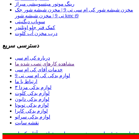
رینگ موتور میتسوبیشی میراژ
مخزن شیشه شور کی ام سی تی 9 | مخزن شیشه شور جک
تی 9 | مخزن شیشه شور kmc t9
سوپاپ دیگنیتی
کمک فنر جلو اوتلندر
درب مخزن آب کلوت
دسترسی سریع
درباره کی ام سی
مشاهده کارهای نصب شده ما
خدمات آقای کی ام سی
لوازم یدکی کی ام سی تی 9
ارتباط با ما
لوازم یدکی مزدا ۳
لوازم یدکی کلوت
لوازم یدکی دایون
لوازم یدکی تویوتا
لوازم یدکی کاپرا
لوازم یدکی سراتو
نقشه سایت
تمامی حقوق مادی و معنوی وب سایت متعلق به آقای کی ام
این فروشگاه نماد اعتماد دارد