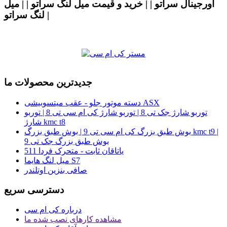
اورجینال سراتو | | خرید و قیمت میل لنگ سراتو | | میل
لنگ سراتو |
جدیدترین محصولات ما
دسته موتور جلو - عقب میتسوبیشی ASX
توربو شارژ جک تی 8 | توربو شارژ کی ام سی تی 8 | توربو
شارژ kmc t8
بوش طبق بزرگ کی ام سی تی 9 | بوش طبق بزرگ kmc t9 |
بوش طبق بزرگ جک تی 9
یاتاقان ثابت - متحرک فردا 511
میل لنگ هایما S7
صافی بنزین اوتلندر
دسترسی سریع
درباره کی ام سی
مشاهده کارهای نصب شده ما