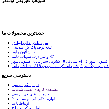
سوپاپ فابریکی اوتلندر
جدیدترین محصولات ما
سرسیلندر خالی اوتلندر
تیغه برف پاک کن فیدلیتی
شاتون هایما S7
واشر درب سوپاپ هایما S7
kmc t8
قاب آینه kmc t8 | قاب آینه جک تی 8 | قاب آینه کی ام سی تی 8
دسترسی سریع
درباره کی ام سی
مشاهده کارهای نصب شده ما
خدمات آقای کی ام سی
لوازم یدکی کی ام سی تی 9
ارتباط با ما
لوازم یدکی مزدا ۳